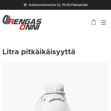
Kukkaroniementie 32, 76100 Pieksämäki
Litra pitkäikäisyyttä